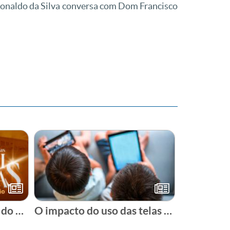
. Ronaldo da Silva conversa com Dom Francisco
A história do Santuário do Pai das Misericórdias
O impacto do uso das telas para crianças e jovens