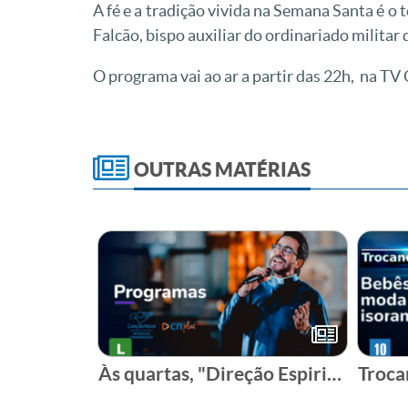
A fé e a tradição vivida na Semana Santa é o
Falcão, bispo auxiliar do ordinariado militar
O programa vai ao ar a partir das 22h, na TV
OUTRAS MATÉRIAS
Às quartas, "Direção Espiritual" com Pe Fábio de Melo
Troca