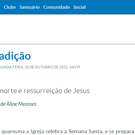
a
Clube
Santuário
Comunidade
Social
radição
UNDA-FEIRA, 10
DE
OUTUBRO
DE
2022, 16H39
morte e ressurreição de Jesus
 de Aline Mezeses
a quaresma a Igreja celebra a Semana Santa, e se prepara 